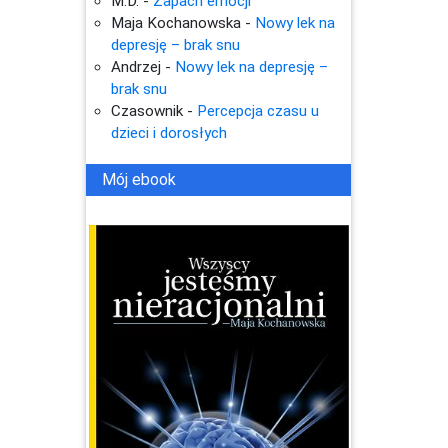
M.D.
-
Zapach emocji
Maja Kochanowska
-
Nowy lek na
depresję – brak snu
Andrzej
-
Nowy lek na depresję –
brak snu
Czasownik
-
Percepcja czasu u
dzieci i dorosłych
Mój ebook