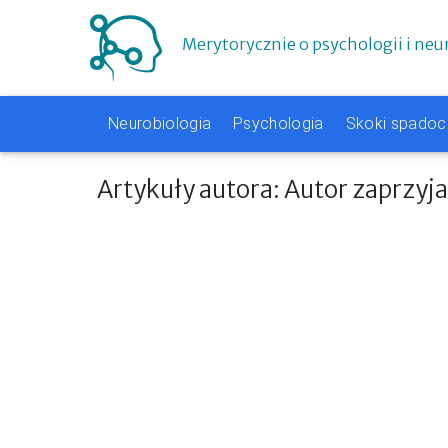
Merytorycznie o psychologii i neu
Neurobiologia
Psychologia
Skoki spado
Artykuły autora: Autor zaprzyj