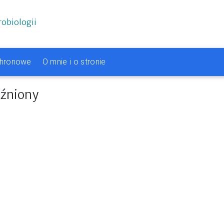
robiologii
chronowe
O mnie i o stronie
aźniony