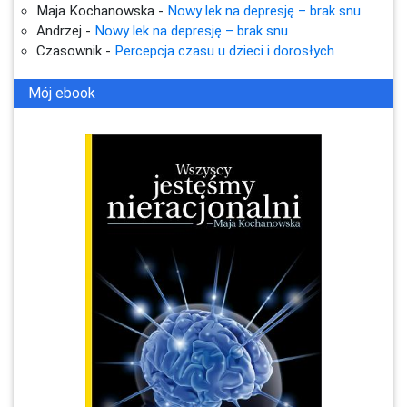
Maja Kochanowska
-
Nowy lek na depresję – brak snu
Andrzej
-
Nowy lek na depresję – brak snu
Czasownik
-
Percepcja czasu u dzieci i dorosłych
Mój ebook