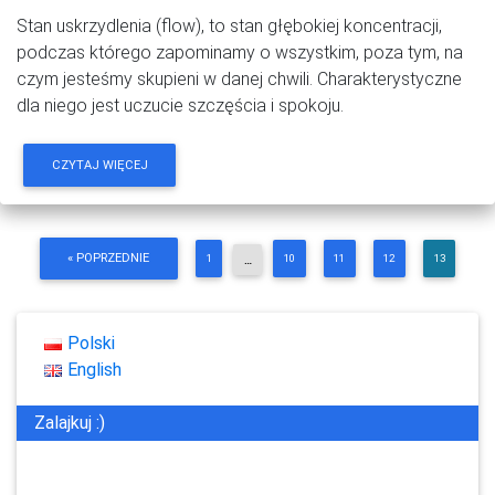
Stan uskrzydlenia (flow), to stan głębokiej koncentracji,
podczas którego zapominamy o wszystkim, poza tym, na
czym jesteśmy skupieni w danej chwili. Charakterystyczne
dla niego jest uczucie szczęścia i spokoju.
CZYTAJ WIĘCEJ
« POPRZEDNIE
1
10
11
12
13
…
Polski
English
Zalajkuj :)