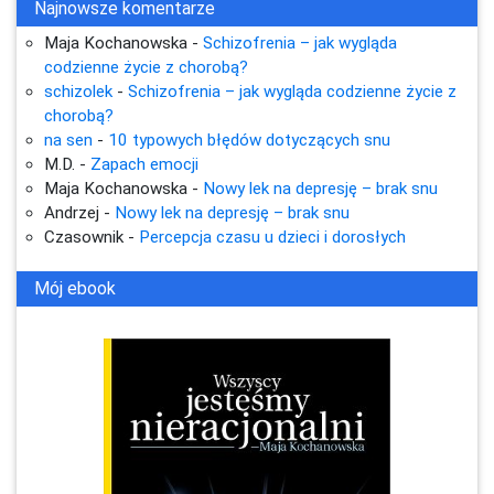
Najnowsze komentarze
Maja Kochanowska
-
Schizofrenia – jak wygląda
codzienne życie z chorobą?
schizolek
-
Schizofrenia – jak wygląda codzienne życie z
chorobą?
na sen
-
10 typowych błędów dotyczących snu
M.D.
-
Zapach emocji
Maja Kochanowska
-
Nowy lek na depresję – brak snu
Andrzej
-
Nowy lek na depresję – brak snu
Czasownik
-
Percepcja czasu u dzieci i dorosłych
Mój ebook