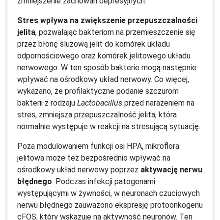
zmniejszenie zachowań depresyjnych.
Stres wpływa na zwiększenie przepuszczalności
jelita
, pozwalając bakteriom na przemieszczenie się
przez błonę śluzową jelit do komórek układu
odpornościowego oraz komórek jelitowego układu
nerwowego. W ten sposób bakterie mogą następnie
wpływać na ośrodkowy układ nerwowy. Co więcej,
wykazano, że profilaktyczne podanie szczurom
bakterii z rodzaju
Lactobacillus
przed narażeniem na
stres, zmniejsza przepuszczalność jelita, która
normalnie występuje w reakcji na stresującą sytuację.
Poza modulowaniem funkcji osi HPA, mikroflora
jelitowa może też bezpośrednio wpływać na
ośrodkowy układ nerwowy poprzez
aktywację nerwu
błędnego
. Podczas infekcji patogenami
występującymi w żywności, w neuronach czuciowych
nerwu błędnego zauważono ekspresję protoonkogenu
cFOS, który wskazuje na aktywność neuronów. Ten