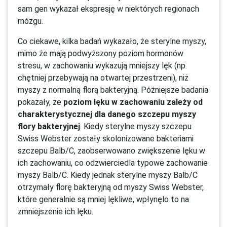
sam gen wykazał ekspresję w niektórych regionach
mózgu.
Co ciekawe, kilka badań wykazało, że sterylne myszy,
mimo że mają podwyższony poziom hormonów
stresu, w zachowaniu wykazują mniejszy lęk (np.
chętniej przebywają na otwartej przestrzeni), niż
myszy z normalną florą bakteryjną. Późniejsze badania
pokazały, że
poziom lęku w zachowaniu zależy od
charakterystycznej dla danego szczepu myszy
flory bakteryjnej
. Kiedy sterylne myszy szczepu
Swiss Webster zostały skolonizowane bakteriami
szczepu Balb/C, zaobserwowano zwiększenie lęku w
ich zachowaniu, co odzwierciedla typowe zachowanie
myszy Balb/C. Kiedy jednak sterylne myszy Balb/C
otrzymały florę bakteryjną od myszy Swiss Webster,
które generalnie są mniej lękliwe, wpłynęlo to na
zmniejszenie ich lęku.