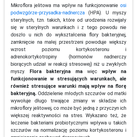
Mikroflora jelitowa ma wpływ na funkcjonowanie
osi
podwzgórze-przysadka-nadnercza
(HPA). U myszy
sterylnych, tzn. takich, które od urodzenia rozwijały
się w sterylnych warunkach i z tego powodu nie
doszło u nich do wykształcenia flory bakteryjnej,
zamknięcie na małej przestrzeni powoduje większy
wzrost poziomu kortykosteronu i
adrenokortykotropiny (hormonów nadnerczy
biorących udział w reakcji stresowej) niż u zwykłych
myszy.
Flora bakteryjna ma
więc
wpływ na
funkcjonowanie w stresujących warunkach, ale
również stresujące warunki mają wpływ na florę
bakteryjną.
Oddzielenie młodych szczurów od matki
wywołuje długo trwające zmiany w składzie ich
mikroflory jelitowej, co może być jedną z przyczyn ich
większej reaktywności na stres. Wykazano też, że
leczenie bakteriami probiotycznymi wpływa u takich
szczurów na normalizację poziomu kortykosteronu i