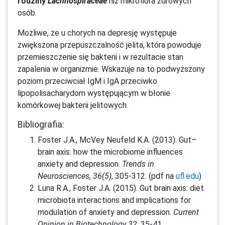
rodziny
Lachnospiraceae
niż mikroflora zdrowych
osób.
Możliwe, że u chorych na depresję występuje
zwiększona przepuszczalność jelita, która powoduje
przemieszczenie się bakterii i w rezultacie stan
zapalenia w organizmie. Wskazuje na to podwyższony
poziom przeciwciał IgM i IgA przeciwko
lipopolisacharydom występującym w błonie
komórkowej bakterii jelitowych.
Bibliografia:
Foster J.A., McVey Neufeld K.A. (2013). Gut–
brain axis: how the microbiome influences
anxiety and depression.
Trends in
Neurosciences, 36(5)
, 305-312. (pdf na
ufl.edu
)
Luna R.A., Foster J.A. (2015). Gut brain axis: diet
microbiota interactions and implications for
modulation of anxiety and depression.
Current
Opinion in Biotechnology 32
, 35-41.