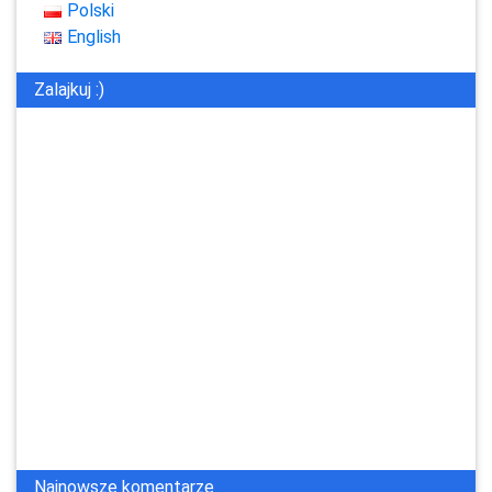
Polski
English
Zalajkuj :)
Najnowsze komentarze