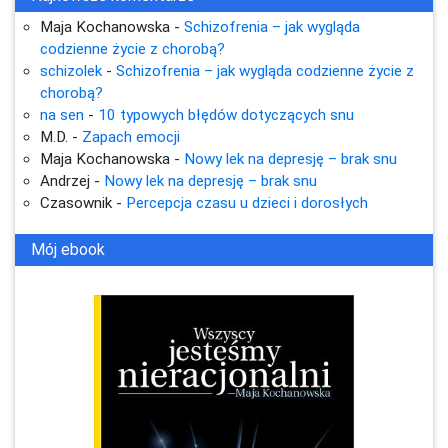
Maja Kochanowska
-
Schizofrenia – jak wygląda
codzienne życie z chorobą?
schizolek
-
Schizofrenia – jak wygląda codzienne życie z
chorobą?
na sen
-
10 typowych błędów dotyczących snu
M.D.
-
Zapach emocji
Maja Kochanowska
-
Nowy lek na depresję – brak snu
Andrzej
-
Nowy lek na depresję – brak snu
Czasownik
-
Percepcja czasu u dzieci i dorosłych
Mój ebook