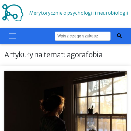
Merytorycznie o psychologii i neurobiologii
Artykuły na temat: agorafobia