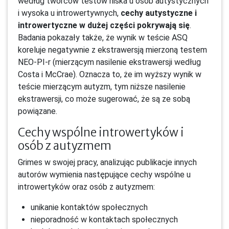
według twórców testów niska u osób autystycznych
i wysoka u introwertywnych,
cechy autystyczne i
introwertyczne w dużej części pokrywają się
.
Badania pokazały także, że wynik w teście ASQ
koreluje negatywnie z ekstrawersją mierzoną testem
NEO-PI-r (mierzącym nasilenie ekstrawersji według
Costa i McCrae). Oznacza to, że im wyższy wynik w
teście mierzącym autyzm, tym niższe nasilenie
ekstrawersji, co może sugerować, że są ze sobą
powiązane.
Cechy wspólne introwertyków i
osób z autyzmem
Grimes w swojej pracy, analizując publikacje innych
autorów wymienia następujące cechy wspólne u
introwertyków oraz osób z autyzmem:
unikanie kontaktów społecznych
nieporadność w kontaktach społecznych