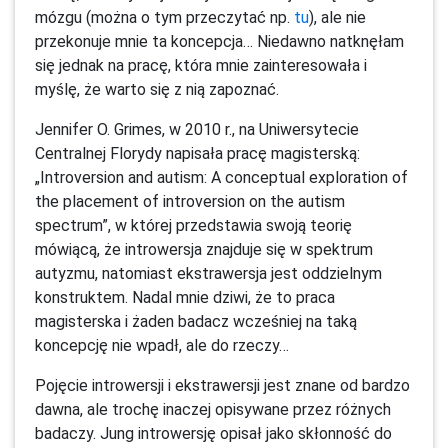
mózgu (można o tym przeczytać np.
tu
), ale nie
przekonuje mnie ta koncepcja… Niedawno natknęłam
się jednak na pracę, która mnie zainteresowała i
myślę, że warto się z nią zapoznać.
Jennifer O. Grimes, w 2010 r., na Uniwersytecie
Centralnej Florydy napisała pracę magisterską:
„Introversion and autism: A conceptual exploration of
the placement of introversion on the autism
spectrum”, w której przedstawia swoją teorię
mówiącą, że introwersja znajduje się w spektrum
autyzmu, natomiast ekstrawersja jest oddzielnym
konstruktem. Nadal mnie dziwi, że to praca
magisterska i żaden badacz wcześniej na taką
koncepcję nie wpadł, ale do rzeczy…
Pojęcie introwersji i ekstrawersji jest znane od bardzo
dawna, ale trochę inaczej opisywane przez różnych
badaczy. Jung introwersję opisał jako skłonność do