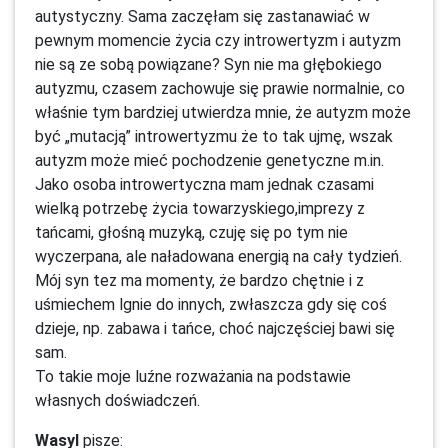
autystyczny. Sama zaczęłam się zastanawiać w
pewnym momencie życia czy introwertyzm i autyzm
nie są ze sobą powiązane? Syn nie ma głębokiego
autyzmu, czasem zachowuje się prawie normalnie, co
właśnie tym bardziej utwierdza mnie, że autyzm może
być „mutacją” introwertyzmu że to tak ujmę, wszak
autyzm może mieć pochodzenie genetyczne m.in.
Jako osoba introwertyczna mam jednak czasami
wielką potrzebę życia towarzyskiego,imprezy z
tańcami, głośną muzyką, czuję się po tym nie
wyczerpana, ale naładowana energią na cały tydzień.
Mój syn tez ma momenty, że bardzo chętnie i z
uśmiechem lgnie do innych, zwłaszcza gdy się coś
dzieje, np. zabawa i tańce, choć najczęściej bawi się
sam.
To takie moje luźne rozważania na podstawie
własnych doświadczeń.
Wasyl
pisze: