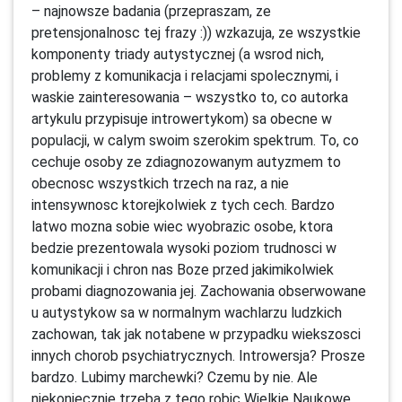
– najnowsze badania (przepraszam, ze
pretensjonalnosc tej frazy :)) wzkazuja, ze wszystkie
komponenty triady autystycznej (a wsrod nich,
problemy z komunikacja i relacjami spolecznymi, i
waskie zainteresowania – wszystko to, co autorka
artykulu przypisuje introwertykom) sa obecne w
populacji, w calym swoim szerokim spektrum. To, co
cechuje osoby ze zdiagnozowanym autyzmem to
obecnosc wszystkich trzech na raz, a nie
intensywnosc ktorejkolwiek z tych cech. Bardzo
latwo mozna sobie wiec wyobrazic osobe, ktora
bedzie prezentowala wysoki poziom trudnosci w
komunikacji i chron nas Boze przed jakimikolwiek
probami diagnozowania jej. Zachowania obserwowane
u autystykow sa w normalnym wachlarzu ludzkich
zachowan, tak jak notabene w przypadku wiekszosci
innych chorob psychiatrycznych. Introwersja? Prosze
bardzo. Lubimy marchewki? Czemu by nie. Ale
niekoniecznie trzeba z tego robic Wielkie Naukowe