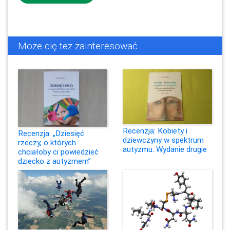
Może cię też zainteresować
Recenzja: Kobiety i
Recenzja: „Dziesięć
dziewczyny w spektrum
rzeczy, o których
autyzmu. Wydanie drugie
chciałoby ci powiedzieć
dziecko z autyzmem”