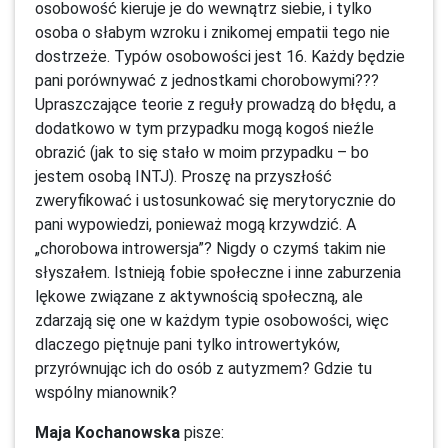
osobowość kieruje je do wewnątrz siebie, i tylko
osoba o słabym wzroku i znikomej empatii tego nie
dostrzeże. Typów osobowości jest 16. Każdy będzie
pani porównywać z jednostkami chorobowymi???
Upraszczające teorie z reguły prowadzą do błędu, a
dodatkowo w tym przypadku mogą kogoś nieźle
obrazić (jak to się stało w moim przypadku – bo
jestem osobą INTJ). Proszę na przyszłość
zweryfikować i ustosunkować się merytorycznie do
pani wypowiedzi, ponieważ mogą krzywdzić. A
„chorobowa introwersja”? Nigdy o czymś takim nie
słyszałem. Istnieją fobie społeczne i inne zaburzenia
lękowe związane z aktywnością społeczną, ale
zdarzają się one w każdym typie osobowości, więc
dlaczego piętnuje pani tylko introwertyków,
przyrównując ich do osób z autyzmem? Gdzie tu
wspólny mianownik?
Maja Kochanowska
pisze: