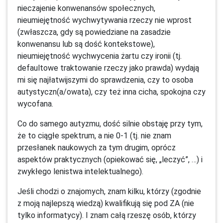
nieczajenie konwenansów społecznych,
nieumiejętność wychwytywania rzeczy nie wprost
(zwłaszcza, gdy są powiedziane na zasadzie
konwenansu lub są dość kontekstowe),
nieumiejętność wychwycenia żartu czy ironii (tj.
defaultowe traktowanie rzeczy jako prawda) wydają
mi się najłatwijszymi do sprawdzenia, czy to osoba
autystyczn(a/owata), czy też inna cicha, spokojna czy
wycofana.
Co do samego autyzmu, dość silnie obstaję przy tym,
że to ciągłe spektrum, a nie 0-1 (tj. nie znam
przesłanek naukowych za tym drugim, oprócz
aspektów praktycznych (opiekować się, „leczyć”, …) i
zwykłego lenistwa intelektualnego).
Jeśli chodzi o znajomych, znam kilku, którzy (zgodnie
z moją najlepszą wiedzą) kwalifikują się pod ZA (nie
tylko informatycy). I znam całą rzeszę osób, którzy