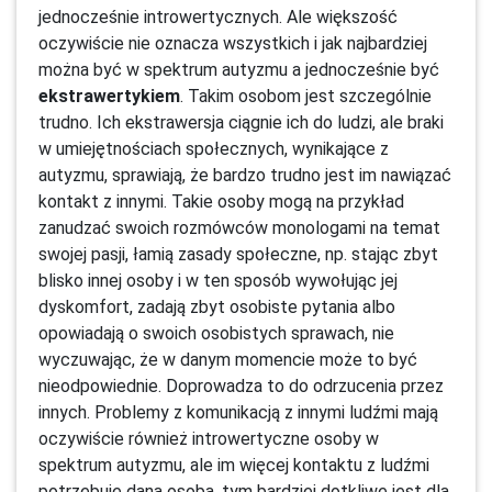
jednocześnie introwertycznych. Ale większość
oczywiście nie oznacza wszystkich i jak najbardziej
można być w spektrum autyzmu a jednocześnie być
ekstrawertykiem
. Takim osobom jest szczególnie
trudno. Ich ekstrawersja ciągnie ich do ludzi, ale braki
w umiejętnościach społecznych, wynikające z
autyzmu, sprawiają, że bardzo trudno jest im nawiązać
kontakt z innymi. Takie osoby mogą na przykład
zanudzać swoich rozmówców monologami na temat
swojej pasji, łamią zasady społeczne, np. stając zbyt
blisko innej osoby i w ten sposób wywołując jej
dyskomfort, zadają zbyt osobiste pytania albo
opowiadają o swoich osobistych sprawach, nie
wyczuwając, że w danym momencie może to być
nieodpowiednie. Doprowadza to do odrzucenia przez
innych. Problemy z komunikacją z innymi ludźmi mają
oczywiście również introwertyczne osoby w
spektrum autyzmu, ale im więcej kontaktu z ludźmi
potrzebuje dana osoba, tym bardziej dotkliwe jest dla