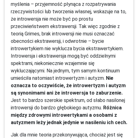
myślenia – przyjemność płynąca z rozpatrywania
rzeczywistości lub tworzenia własnej, wskazuje na to,
że introwersja nie może być po prostu
przeciwieństwem ekstrawersji. Tak więc zgodnie z
teorią Grimes, brak introwersji nie musi oznaczać
obecności ekstrawersji, i odwrotnie – bycie
introwertykiem nie wyklucza bycia ekstrawertykiem.
Introwersja i ekstrawersja mogą być oddzielnymi
spektrami, niekoniecznie wzajemnie się
wykluczającymi. Na jednym, tym samym kontinuum
umieściła natomiast introwertyzm i autyzm.
Nie
oznacza to oczywiście, że introwertyzm i autyzm
są synonimami ani że introwersja to zaburzenie.
Jest to bardzo szerokie spektrum, od słabo nasilonej
introwersji do bardzo głębokiego autyzmu.
Różnica
między zdrowymi introwertykami a osobami z
autyzmem leży jednak jedynie w nasileniu ich cech.
Jak dla mnie teoria przekonywująca, chociaż jest się