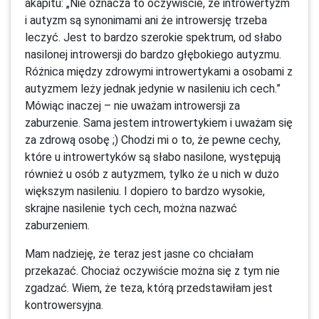
akapitu: „Nie oznacza to oczywiście, że introwertyzm
i autyzm są synonimami ani że introwersję trzeba
leczyć. Jest to bardzo szerokie spektrum, od słabo
nasilonej introwersji do bardzo głębokiego autyzmu.
Różnica między zdrowymi introwertykami a osobami z
autyzmem leży jednak jedynie w nasileniu ich cech.”
Mówiąc inaczej – nie uważam introwersji za
zaburzenie. Sama jestem introwertykiem i uważam się
za zdrową osobę ;) Chodzi mi o to, że pewne cechy,
które u introwertyków są słabo nasilone, występują
również u osób z autyzmem, tylko że u nich w dużo
większym nasileniu. I dopiero to bardzo wysokie,
skrajne nasilenie tych cech, można nazwać
zaburzeniem.
Mam nadzieję, że teraz jest jasne co chciałam
przekazać. Chociaż oczywiście można się z tym nie
zgadzać. Wiem, że teza, którą przedstawiłam jest
kontrowersyjna.