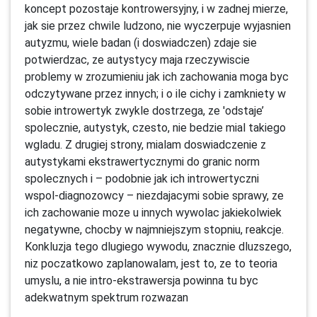
koncept pozostaje kontrowersyjny, i w zadnej mierze,
jak sie przez chwile ludzono, nie wyczerpuje wyjasnien
autyzmu, wiele badan (i doswiadczen) zdaje sie
potwierdzac, ze autystycy maja rzeczywiscie
problemy w zrozumieniu jak ich zachowania moga byc
odczytywane przez innych; i o ile cichy i zamkniety w
sobie introwertyk zwykle dostrzega, ze 'odstaje’
spolecznie, autystyk, czesto, nie bedzie mial takiego
wgladu. Z drugiej strony, mialam doswiadczenie z
autystykami ekstrawertycznymi do granic norm
spolecznych i – podobnie jak ich introwertyczni
wspol-diagnozowcy – niezdajacymi sobie sprawy, ze
ich zachowanie moze u innych wywolac jakiekolwiek
negatywne, chocby w najmniejszym stopniu, reakcje.
Konkluzja tego dlugiego wywodu, znacznie dluzszego,
niz poczatkowo zaplanowalam, jest to, ze to teoria
umyslu, a nie intro-ekstrawersja powinna tu byc
adekwatnym spektrum rozwazan