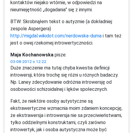
kontaktów niejako wtórnie, w odpowiedzi na
nieumiejętność „dogadania” się z innymi.
BTW: Skrobnąłem tekst o autyzmie (a dokładniej:
zespole Aspergera)
http://migdal.wikidot.com/nerdowska-duma
i tam też
jest o owej rzekomej introwertyczności.
Maja Kochanowska
pisze:
03-08-2012 o 12:22
Duże znaczenie ma tutaj chyba kwestia definicji
introwersji, która trochę się różni u róznych badaczy.
Np. Laney zdecydowanie odróżnia introwersję od
osobowości schizoidalnej i lęków społecznych.
Fakt, że niektóre osoby autystyczne są
ekstrawertyczne wzmacnia moim zdaniem koncepcję,
że ekstrawersja i introwersja nie sa przeciwieństwami,
tylko oddzielnymi konstruktami, czyli zarówno
introwertyk, jak i osoba autystyczna może być