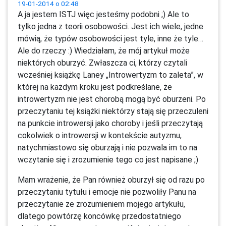
19-01-2014 o 02:48
A ja jestem ISTJ więc jesteśmy podobni ;) Ale to
tylko jedna z teorii osobowości. Jest ich wiele, jedne
mówią, że typów osobowości jest tyle, inne że tyle…
Ale do rzeczy :) Wiedziałam, że mój artykuł może
niektórych oburzyć. Zwłaszcza ci, którzy czytali
wcześniej książkę Laney „Introwertyzm to zaleta”, w
której na każdym kroku jest podkreślane, że
introwertyzm nie jest chorobą mogą być oburzeni. Po
przeczytaniu tej książki niektórzy stają się przeczuleni
na punkcie introwersji jako choroby i jeśli przeczytają
cokolwiek o introwersji w kontekście autyzmu,
natychmiastowo się oburzają i nie pozwala im to na
wczytanie się i zrozumienie tego co jest napisane ;)
Mam wrażenie, że Pan również oburzył się od razu po
przeczytaniu tytułu i emocje nie pozwoliły Panu na
przeczytanie ze zrozumieniem mojego artykułu,
dlatego powtórzę koncówkę przedostatniego