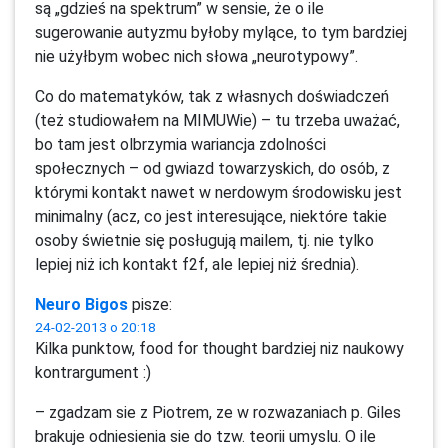
są „gdzieś na spektrum” w sensie, że o ile
sugerowanie autyzmu byłoby mylące, to tym bardziej
nie użyłbym wobec nich słowa „neurotypowy”.
Co do matematyków, tak z własnych doświadczeń
(też studiowałem na MIMUWie) – tu trzeba uważać,
bo tam jest olbrzymia wariancja zdolności
społecznych – od gwiazd towarzyskich, do osób, z
którymi kontakt nawet w nerdowym środowisku jest
minimalny (acz, co jest interesujące, niektóre takie
osoby świetnie się posługują mailem, tj. nie tylko
lepiej niż ich kontakt f2f, ale lepiej niż średnia).
Neuro Bigos
pisze:
24-02-2013 o 20:18
Kilka punktow, food for thought bardziej niz naukowy
kontrargument :)
– zgadzam sie z Piotrem, ze w rozwazaniach p. Giles
brakuje odniesienia sie do tzw. teorii umyslu. O ile