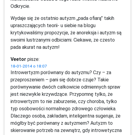
Odkrycie.
Wydaje się że ostatnio autyzm „pada ofiarą” takih
upraszczających teorii- u siebie na blogu
krytykowaliśmy propozycje, że anoreksja i autyzm są
swoimi lustrzanymi odbiciami. Ciekawe, ze czesto
pada akurat na autyzm!
Veetor
pisze:
18-01-2014 o 18:07
Introwertyzm porównany do autyzmu? Czy – za
przeproszeniem – pani się dobrze czuje? Takie
porównywanie dwóch całkowicie odmiennych spraw
jest niezwykle krzywdzące. Przypomnę tylko, że
introwertyzm to nie zaburzenie, czy choroba, tylko
typ osobowości normalnego zdrowego człowieka.
Dlaczego osoba, zakładam, inteligentna sugeruje, że
mógłby być porównany z autyzmem? Autyzm to
skierowanie potrzeb na zewnątrz, gdy introwetyczna