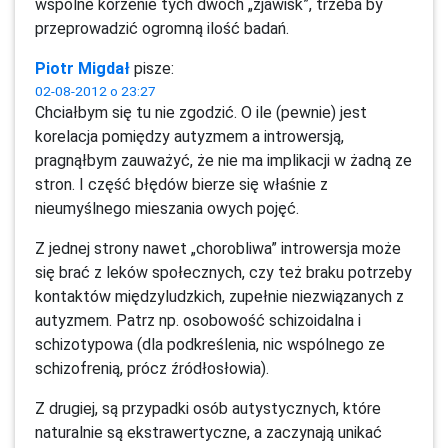
wspólne korzenie tych dwóch „zjawisk”, trzeba by
przeprowadzić ogromną ilość badań.
Piotr Migdał
pisze:
02-08-2012 o 23:27
Chciałbym się tu nie zgodzić. O ile (pewnie) jest
korelacja pomiędzy autyzmem a introwersją,
pragnąłbym zauważyć, że nie ma implikacji w żadną ze
stron. I część błędów bierze się właśnie z
nieumyślnego mieszania owych pojęć.
Z jednej strony nawet „chorobliwa” introwersja może
się brać z leków społecznych, czy też braku potrzeby
kontaktów międzyludzkich, zupełnie niezwiązanych z
autyzmem. Patrz np. osobowość schizoidalna i
schizotypowa (dla podkreślenia, nic wspólnego ze
schizofrenią, prócz źródłosłowia).
Z drugiej, są przypadki osób autystycznych, które
naturalnie są ekstrawertyczne, a zaczynają unikać