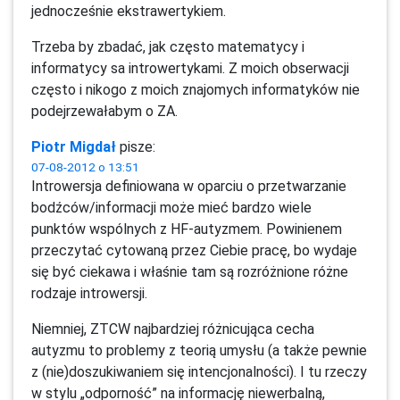
jednocześnie ekstrawertykiem.
Trzeba by zbadać, jak często matematycy i
informatycy sa introwertykami. Z moich obserwacji
często i nikogo z moich znajomych informatyków nie
podejrzewałabym o ZA.
Piotr Migdał
pisze:
07-08-2012 o 13:51
Introwersja definiowana w oparciu o przetwarzanie
bodźców/informacji może mieć bardzo wiele
punktów wspólnych z HF-autyzmem. Powinienem
przeczytać cytowaną przez Ciebie pracę, bo wydaje
się być ciekawa i właśnie tam są rozróżnione różne
rodzaje introwersji.
Niemniej, ZTCW najbardziej różnicująca cecha
autyzmu to problemy z teorią umysłu (a także pewnie
z (nie)doszukiwaniem się intencjonalności). I tu rzeczy
w stylu „odporność” na informację niewerbalną,