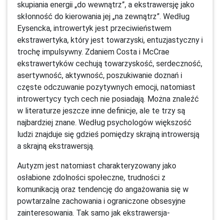
skupiania energii „do wewnątrz”, a ekstrawersję jako
skłonność do kierowania jej „na zewnątrz”. Według
Eysencka, introwertyk jest przeciwieństwem
ekstrawertyka, który jest towarzyski, entuzjastyczny i
trochę impulsywny. Zdaniem Costa i McCrae
ekstrawertyków cechują towarzyskość, serdeczność,
asertywność, aktywność, poszukiwanie doznań i
częste odczuwanie pozytywnych emocji, natomiast
introwertycy tych cech nie posiadają. Można znaleźć
w literaturze jeszcze inne definicje, ale te trzy są
najbardziej znane. Według psychologów większość
ludzi znajduje się gdzieś pomiędzy skrajną introwersją
a skrajną ekstrawersją.
Autyzm jest natomiast charakteryzowany jako
osłabione zdolności społeczne, trudności z
komunikacją oraz tendencję do angażowania się w
powtarzalne zachowania i ograniczone obsesyjne
zainteresowania. Tak samo jak ekstrawersja-