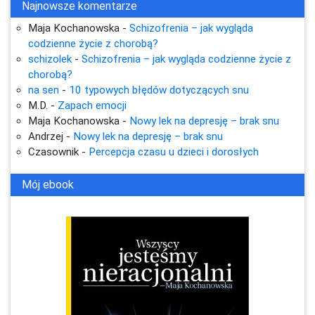
Najnowsze komentarze
Maja Kochanowska
-
Schizofrenia – jak wygląda
codzienne życie z chorobą?
schizolek
-
Schizofrenia – jak wygląda codzienne życie z
chorobą?
na sen
-
10 typowych błędów dotyczących snu
M.D.
-
Zapach emocji
Maja Kochanowska
-
Nowy lek na depresję – brak snu
Andrzej
-
Nowy lek na depresję – brak snu
Czasownik
-
Percepcja czasu u dzieci i dorosłych
Mój ebook