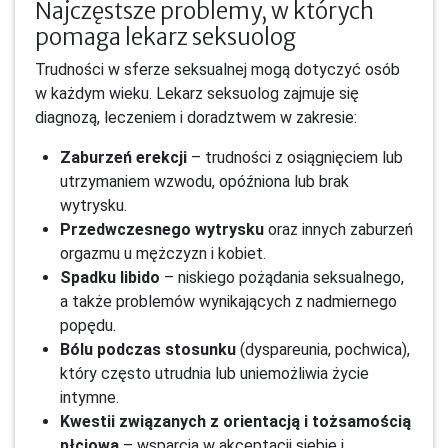
Najczęstsze problemy, w których
pomaga lekarz seksuolog
Trudności w sferze seksualnej mogą dotyczyć osób
w każdym wieku. Lekarz seksuolog zajmuje się
diagnozą, leczeniem i doradztwem w zakresie:
Zaburzeń erekcji
– trudności z osiągnięciem lub
utrzymaniem wzwodu, opóźniona lub brak
wytrysku.
Przedwczesnego wytrysku
oraz innych zaburzeń
orgazmu u mężczyzn i kobiet.
Spadku libido
– niskiego pożądania seksualnego,
a także problemów wynikających z nadmiernego
popędu.
Bólu podczas stosunku
(dyspareunia, pochwica),
który często utrudnia lub uniemożliwia życie
intymne.
Kwestii związanych z orientacją i tożsamością
płciową
– wsparcia w akceptacji siebie i