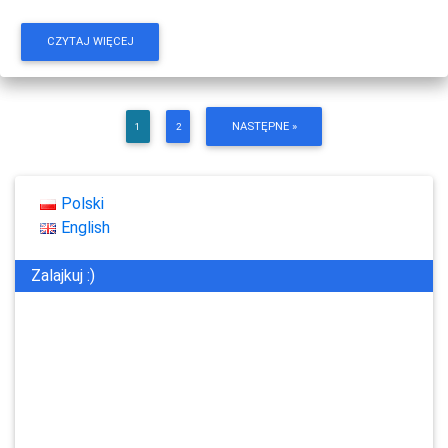
CZYTAJ WIĘCEJ
NASTĘPNE »
1
2
Polski
English
Zalajkuj :)