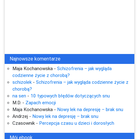
Najnowsze komentarze
Maja Kochanowska
-
Schizofrenia – jak wygląda
codzienne życie z chorobą?
schizolek
-
Schizofrenia – jak wygląda codzienne życie z
chorobą?
na sen
-
10 typowych błędów dotyczących snu
M.D.
-
Zapach emocji
Maja Kochanowska
-
Nowy lek na depresję – brak snu
Andrzej
-
Nowy lek na depresję – brak snu
Czasownik
-
Percepcja czasu u dzieci i dorosłych
Mój ebook