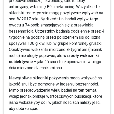
przeciwutleniacze, flawonoidy, karotenoidy,
antocyjany, witaminę B9 i melatoninę. Wszystkie te
składniki teoretycznie mogą pozytywnie wpływać na
sen. W 2017 roku Nødtvedt i in. badali wpływ tego
owocu u 74 osób zmagających się z przewlekłą
bezsennością. Uczestnicy badania codziennie przez 4
tygodnie na godzinę przed położeniem się do łóżka
spożywali 130 g kiwi lub, w grupie kontrolnej, gruszki.
Obiektywne wskaźniki mierzone aktygrafem (miernik
ruchu) nie uległy poprawie, ale
wzrosły wskaźniki
subiektywne
– jakość snu i funkcjonowanie w ciągu
dnia mierzone dziennikami snu.
Niewątpliwie składniki pożywienia mogą wpływać na
jakość snu i być pomocne w leczeniu bezsenności.
Mimo przeprowadzenia wielu badań na ten temat,
wciąż jednak brakuje wartościowych publikacji, które
jasno wskazałyby co i w jakich ilościach należy jeść,
aby dobrze spać.