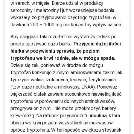
w serach, w mięsie. Bierze udział w produkcji
serotoniny i melatoniny i już wcześniejsze badania
wykazały, że przyjmowanie czystego tryptofanu w
dawkach 250 – 1000 mg ma korzystny wpływ na sen.
Aby osiągnąć taki rezultat nie wystarczy jednak po
prostu spożywać dużo białka.
Przyjęcie dużej ilości
białka w pożywieniu sprawia, że poziom
tryptofanu we krwi rośnie, ale w mózgu spada.
Dzieje się tak, ponieważ w drodze do mózgu
tryptofan konkuruje z innymi aminokwasami, takimi jak
tyrozyna, walina, izoleucyna, leucyna, fenyloalanina
(tzw. duże neutralne aminokwasy, LNAA). Ponieważ
większość białek zawiera stosunkowo niewielką ilość
tryptofanu w porównaniu do innych aminokwasów,
przegrywa on z nimi i nie może przekroczyć bariery
krew-mózg. Na ratunek przychodzi tu
insulina
, która
obniża we krwi poziom wszystkich aminokwasów
oprócz tryptofanu. W ten sposób zwiększa stosunek