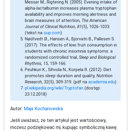
Messer M., Rigtering N. (2005). Evening intake of
alpha-lactalbumin increases plasma tryptophan
availability and improves morning alertness and
brain measures of attention,
The American
Journal of Clinical Nutrition, 81(5)
, 1026-1033.
(tekst na
oup.com
)
Nødtvedt Ø., Hansen A., Bjorvatn B., Pallesen S.
(2017). The effects of kiwi fruit consumption in
students with chronic insomnia symptoms: a
randomized controlled trial,
Sleep and Biological
Rhythms, 15
, 159-166.
Peuhkuri K., Sihvola N., Korpela R. (2012). Diet
promotes sleep duration and quality,
Nutrition
Research, 32(5)
, 309-319. (pdf na
academia.edu
)
pl.wikipedia.org/wiki/Tryptofan
(dostęp:
23.12.2018)
Autor:
Maja Kochanowska
Jeśli uważasz, że ten artykuł jest wartościowy,
możesz podziękować mi, kupując symboliczną kawę.