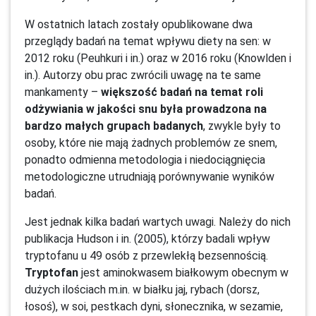
W ostatnich latach zostały opublikowane dwa
przeglądy badań na temat wpływu diety na sen: w
2012 roku (Peuhkuri i in.) oraz w 2016 roku (Knowlden i
in.). Autorzy obu prac zwrócili uwagę na te same
mankamenty –
większość badań na temat roli
odżywiania w jakości snu była prowadzona na
bardzo małych grupach badanych
, zwykle były to
osoby, które nie mają żadnych problemów ze snem,
ponadto odmienna metodologia i niedociągnięcia
metodologiczne utrudniają porównywanie wyników
badań.
Jest jednak kilka badań wartych uwagi. Należy do nich
publikacja Hudson i in. (2005), którzy badali wpływ
tryptofanu u 49 osób z przewlekłą bezsennością.
Tryptofan
jest aminokwasem białkowym obecnym w
dużych ilościach m.in. w białku jaj, rybach (dorsz,
łosoś), w soi, pestkach dyni, słonecznika, w sezamie,