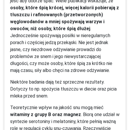
jeść aby dobrze spać. Wiele publikacji wskazuje, że
osoby, które śpią krócej, więcej kalorii pobierają z
tłuszczu i rafinowanych (przetworzonych)
węglowodanów a mniej spożywają warzyw i
owoców, niż osoby, które śpią dłużej
.
Jednocześnie spożywają posiłki w nieregularnych
porach i częściej jedzą przekąski. Nie jest jednak
jasne, czy niezdrowe odżywianie prowadzi do
problemów ze snem i jego niewystarczającej
długości, czy może osoby, które śpią za krótko nie
mają czasu, siły albo chęci na zdrowe odżywianie.
Niektóre badania dają też sprzeczne rezultaty.
Dotyczy to np. spożycia tłuszczu w diecie oraz picia
mleka przed snem.
Teoretycznie wpływ na jakość snu mogą mieć
witaminy z grupy B oraz magnez
. Biorą one udział w
syntezie serotoniny i melatoniny, które pełnią ważną
rolę w regulacji cyklu snu-czuwania. Rzeczywiście