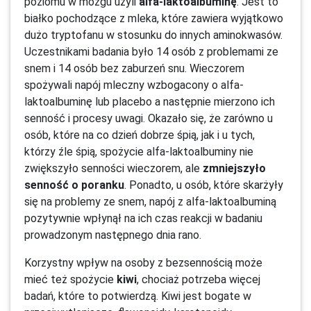
poziomu w mózgu użyli
alfa-laktoalbuminę
. Jest to
białko pochodzące z mleka, które zawiera wyjątkowo
dużo tryptofanu w stosunku do innych aminokwasów.
Uczestnikami badania było 14 osób z problemami ze
snem i 14 osób bez zaburzeń snu. Wieczorem
spożywali napój mleczny wzbogacony o alfa-
laktoalbuminę lub placebo a następnie mierzono ich
senność i procesy uwagi. Okazało się, że zarówno u
osób, które na co dzień dobrze śpią, jak i u tych,
którzy źle śpią, spożycie alfa-laktoalbuminy nie
zwiększyło senności wieczorem, ale
zmniejszyło
senność o poranku
. Ponadto, u osób, które skarżyły
się na problemy ze snem, napój z alfa-laktoalbuminą
pozytywnie wpłynął na ich czas reakcji w badaniu
prowadzonym następnego dnia rano.
Korzystny wpływ na osoby z bezsennością może
mieć też spożycie
kiwi
, chociaż potrzeba więcej
badań, które to potwierdzą. Kiwi jest bogate w