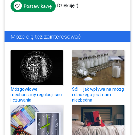
Dziękuję :)
Może cię też zainteresować
Mózgowiowe
Sól – jak wpływa na mózg
mechanizmy regulacji snu
i dlaczego jest nam
i czuwania
niezbędna