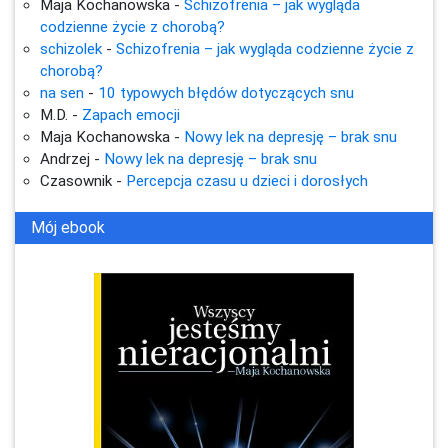
Maja Kochanowska
-
Schizofrenia – jak wygląda
codzienne życie z chorobą?
schizolek
-
Schizofrenia – jak wygląda codzienne życie z
chorobą?
na sen
-
10 typowych błędów dotyczących snu
M.D.
-
Zapach emocji
Maja Kochanowska
-
Nowy lek na depresję – brak snu
Andrzej
-
Nowy lek na depresję – brak snu
Czasownik
-
Percepcja czasu u dzieci i dorosłych
Mój ebook