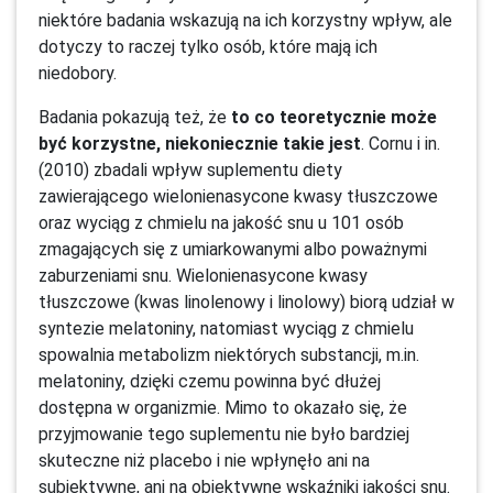
niektóre badania wskazują na ich korzystny wpływ, ale
dotyczy to raczej tylko osób, które mają ich
niedobory.
Badania pokazują też, że
to co teoretycznie może
być korzystne, niekoniecznie takie jest
. Cornu i in.
(2010) zbadali wpływ suplementu diety
zawierającego wielonienasycone kwasy tłuszczowe
oraz wyciąg z chmielu na jakość snu u 101 osób
zmagających się z umiarkowanymi albo poważnymi
zaburzeniami snu. Wielonienasycone kwasy
tłuszczowe (kwas linolenowy i linolowy) biorą udział w
syntezie melatoniny, natomiast wyciąg z chmielu
spowalnia metabolizm niektórych substancji, m.in.
melatoniny, dzięki czemu powinna być dłużej
dostępna w organizmie. Mimo to okazało się, że
przyjmowanie tego suplementu nie było bardziej
skuteczne niż placebo i nie wpłynęło ani na
subiektywne, ani na obiektywne wskaźniki jakości snu.