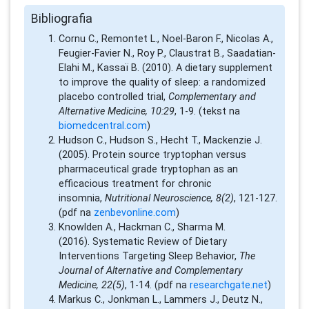
Bibliografia
Cornu C., Remontet L., Noel-Baron F., Nicolas A.,
Feugier-Favier N., Roy P., Claustrat B., Saadatian-
Elahi M., Kassaï B. (2010). A dietary supplement
to improve the quality of sleep: a randomized
placebo controlled trial,
Complementary and
Alternative Medicine, 10:29
, 1-9. (tekst na
biomedcentral.com
)
Hudson C., Hudson S., Hecht T., Mackenzie J.
(2005). Protein source tryptophan versus
pharmaceutical grade tryptophan as an
efficacious treatment for chronic
insomnia,
Nutritional Neuroscience, 8(2)
, 121-127.
(pdf na
zenbevonline.com
)
Knowlden A., Hackman C., Sharma M.
(2016). Systematic Review of Dietary
Interventions Targeting Sleep Behavior,
The
Journal of Alternative and Complementary
Medicine, 22(5)
, 1-14. (pdf na
researchgate.net
)
Markus C., Jonkman L., Lammers J., Deutz N.,