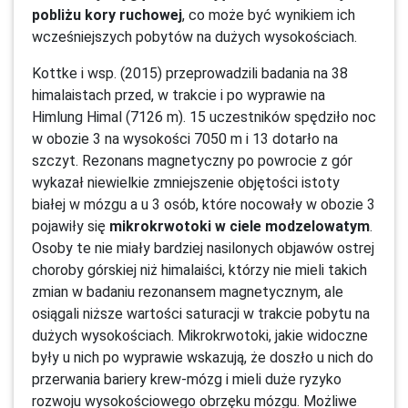
pobliżu kory ruchowej
, co może być wynikiem ich
wcześniejszych pobytów na dużych wysokościach.
Kottke i wsp. (2015) przeprowadzili badania na 38
himalaistach przed, w trakcie i po wyprawie na
Himlung Himal (7126 m). 15 uczestników spędziło noc
w obozie 3 na wysokości 7050 m i 13 dotarło na
szczyt. Rezonans magnetyczny po powrocie z gór
wykazał niewielkie zmniejszenie objętości istoty
białej w mózgu a u 3 osób, które nocowały w obozie 3
pojawiły się
mikrokrwotoki w ciele modzelowatym
.
Osoby te nie miały bardziej nasilonych objawów ostrej
choroby górskiej niż himalaiści, którzy nie mieli takich
zmian w badaniu rezonansem magnetycznym, ale
osiągali niższe wartości saturacji w trakcie pobytu na
dużych wysokościach. Mikrokrwotoki, jakie widoczne
były u nich po wyprawie wskazują, że doszło u nich do
przerwania bariery krew-mózg i mieli duże ryzyko
rozwoju wysokościowego obrzęku mózgu. Możliwe