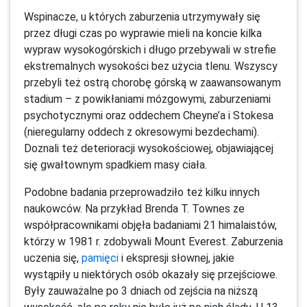
Wspinacze, u których zaburzenia utrzymywały się
przez długi czas po wyprawie mieli na koncie kilka
wypraw wysokogórskich i długo przebywali w strefie
ekstremalnych wysokości bez użycia tlenu. Wszyscy
przebyli też ostrą chorobę górską w zaawansowanym
stadium – z powikłaniami mózgowymi, zaburzeniami
psychotycznymi oraz oddechem Cheyne’a i Stokesa
(nieregularny oddech z okresowymi bezdechami).
Doznali też deterioracji wysokościowej, objawiającej
się gwałtownym spadkiem masy ciała.
Podobne badania przeprowadziło też kilku innych
naukowców. Na przykład Brenda T. Townes ze
współpracownikami objęła badaniami 21 himalaistów,
którzy w 1981 r. zdobywali Mount Everest. Zaburzenia
uczenia się,
pamięci
i ekspresji słownej, jakie
wystąpiły u niektórych osób okazały się przejściowe.
Były zauważalne po 3 dniach od zejścia na niższą