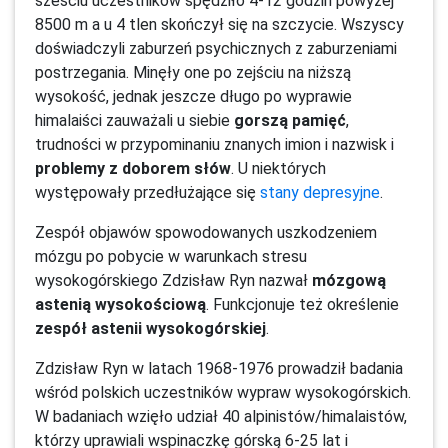
sześciu uczestników spędziło 4-12 godzin powyżej
8500 m a u 4 tlen skończył się na szczycie. Wszyscy
doświadczyli zaburzeń psychicznych z zaburzeniami
postrzegania. Minęły one po zejściu na niższą
wysokość, jednak jeszcze długo po wyprawie
himalaiści zauważali u siebie
gorszą pamięć
,
trudności w przypominaniu znanych imion i nazwisk i
problemy z doborem słów
. U niektórych
występowały przedłużające się
stany depresyjne
.
Zespół objawów spowodowanych uszkodzeniem
mózgu po pobycie w warunkach stresu
wysokogórskiego Zdzisław Ryn nazwał
mózgową
astenią wysokościową
. Funkcjonuje też określenie
zespół astenii wysokogórskiej
.
Zdzisław Ryn w latach 1968-1976 prowadził badania
wśród polskich uczestników wypraw wysokogórskich.
W badaniach wzięło udział 40 alpinistów/himalaistów,
którzy uprawiali wspinaczkę górską 6-25 lat i