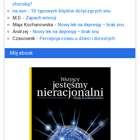
chorobą?
na sen
-
10 typowych błędów dotyczących snu
M.D.
-
Zapach emocji
Maja Kochanowska
-
Nowy lek na depresję – brak snu
Andrzej
-
Nowy lek na depresję – brak snu
Czasownik
-
Percepcja czasu u dzieci i dorosłych
Mój ebook