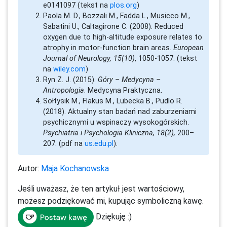
e0141097 (tekst na
plos.org
)
Paola M. D., Bozzali M., Fadda L., Musicco M.,
Sabatini U., Caltagirone C. (2008). Reduced
oxygen due to high‐altitude exposure relates to
atrophy in motor‐function brain areas.
European
Journal of Neurology, 15(10)
, 1050-1057. (tekst
na
wiley.com
)
Ryn Z. J. (2015).
Góry – Medycyna –
Antropologia
. Medycyna Praktyczna.
Sołtysik M., Flakus M., Lubecka B., Pudlo R.
(2018). Aktualny stan badań nad zaburzeniami
psychicznymi u wspinaczy wysokogórskich.
Psychiatria i Psychologia Kliniczna, 18(2),
200–
207. (pdf na
us.edu.pl
).
Autor:
Maja Kochanowska
Jeśli uważasz, że ten artykuł jest wartościowy,
możesz podziękować mi, kupując symboliczną kawę.
Dziękuję :)