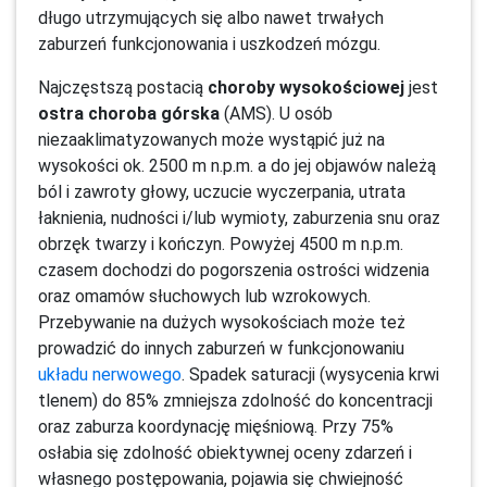
długo utrzymujących się albo nawet trwałych
zaburzeń funkcjonowania i uszkodzeń mózgu.
Najczęstszą postacią
choroby wysokościowej
jest
ostra choroba górska
(AMS). U osób
niezaaklimatyzowanych może wystąpić już na
wysokości ok. 2500 m n.p.m. a do jej objawów należą
ból i zawroty głowy, uczucie wyczerpania, utrata
łaknienia, nudności i/lub wymioty, zaburzenia snu oraz
obrzęk twarzy i kończyn. Powyżej 4500 m n.p.m.
czasem dochodzi do pogorszenia ostrości widzenia
oraz omamów słuchowych lub wzrokowych.
Przebywanie na dużych wysokościach może też
prowadzić do innych zaburzeń w funkcjonowaniu
układu nerwowego
. Spadek saturacji (wysycenia krwi
tlenem) do 85% zmniejsza zdolność do koncentracji
oraz zaburza koordynację mięśniową. Przy 75%
osłabia się zdolność obiektywnej oceny zdarzeń i
własnego postępowania, pojawia się chwiejność