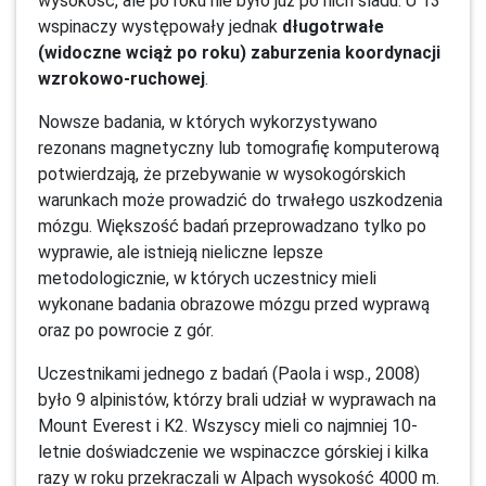
wysokość, ale po roku nie było już po nich śladu. U 13
wspinaczy występowały jednak
długotrwałe
(widoczne wciąż po roku) zaburzenia koordynacji
wzrokowo-ruchowej
.
Nowsze badania, w których wykorzystywano
rezonans magnetyczny lub tomografię komputerową
potwierdzają, że przebywanie w wysokogórskich
warunkach może prowadzić do trwałego uszkodzenia
mózgu. Większość badań przeprowadzano tylko po
wyprawie, ale istnieją nieliczne lepsze
metodologicznie, w których uczestnicy mieli
wykonane badania obrazowe mózgu przed wyprawą
oraz po powrocie z gór.
Uczestnikami jednego z badań (Paola i wsp., 2008)
było 9 alpinistów, którzy brali udział w wyprawach na
Mount Everest i K2. Wszyscy mieli co najmniej 10-
letnie doświadczenie we wspinaczce górskiej i kilka
razy w roku przekraczali w Alpach wysokość 4000 m.