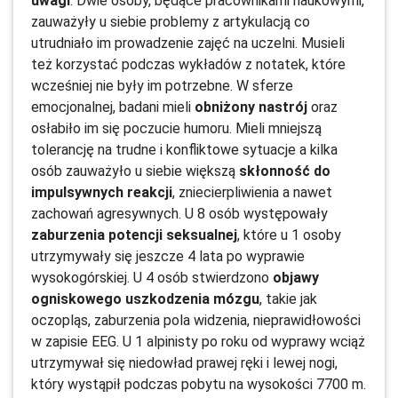
uwagi
. Dwie osoby, będące pracownikami naukowymi,
zauważyły u siebie problemy z artykulacją co
utrudniało im prowadzenie zajęć na uczelni. Musieli
też korzystać podczas wykładów z notatek, które
wcześniej nie były im potrzebne. W sferze
emocjonalnej, badani mieli
obniżony nastrój
oraz
osłabiło im się poczucie humoru. Mieli mniejszą
tolerancję na trudne i konfliktowe sytuacje a kilka
osób zauważyło u siebie większą
skłonność do
impulsywnych reakcji
, zniecierpliwienia a nawet
zachowań agresywnych. U 8 osób występowały
zaburzenia potencji seksualnej
, które u 1 osoby
utrzymywały się jeszcze 4 lata po wyprawie
wysokogórskiej. U 4 osób stwierdzono
objawy
ogniskowego uszkodzenia mózgu
, takie jak
oczopląs, zaburzenia pola widzenia, nieprawidłowości
w zapisie EEG. U 1 alpinisty po roku od wyprawy wciąż
utrzymywał się niedowład prawej ręki i lewej nogi,
który wystąpił podczas pobytu na wysokości 7700 m.