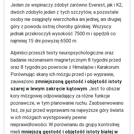
Jeden ze wspinaczy zdobył zarówno Everest, jak i K2,
dwóch zdobyło jeden z tych szczytów, a pozostałe
osoby nie osiągnęły wierzchołka ani jednej, ani drugiej
góry z powodu ostrej choroby górskiej. Wszyscy
jednak przekroczyli wysokość 7500 m i spędzili co
najmniej 15 dni powyżej 6500 m.
Alpiniści przeszli testy neuropsychologiczne oraz
badanie rezonansem magnetycznym 8 tygodni przed
oraz 8 tygodni po powrocie z Himalajów i Karakorum.
Porównując skany ich mózgu przed i po wyprawie,
zauważono
zmniejszoną gęstość i objętość istoty
szarej w lewym zakręcie kątowym
. Jest to obszar
kory mózgowej odpowiadający za różne funkcje
poznawcze, w tym planowanie ruchu. Zaobserwowano
też, że już przed wyprawami na najwyższe góry świata
w ich mózgach występowały pewne
nieprawidłowości. W porównaniu do grupy kontrolnej
mieli
mniejszą gęstość i objętość istoty białej w