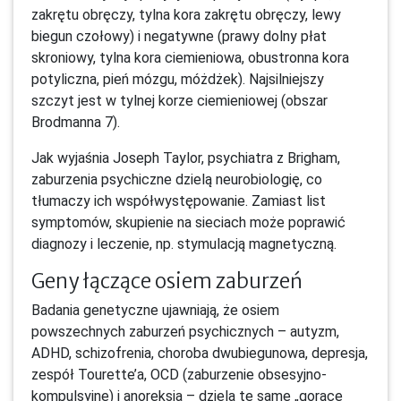
zakrętu obręczy, tylna kora zakrętu obręczy, lewy
biegun czołowy) i negatywne (prawy dolny płat
skroniowy, tylna kora ciemieniowa, obustronna kora
potyliczna, pień mózgu, móżdżek). Najsilniejszy
szczyt jest w tylnej korze ciemieniowej (obszar
Brodmanna 7).
Jak wyjaśnia Joseph Taylor, psychiatra z Brigham,
zaburzenia psychiczne dzielą neurobiologię, co
tłumaczy ich współwystępowanie. Zamiast list
symptomów, skupienie na sieciach może poprawić
diagnozy i leczenie, np. stymulacją magnetyczną.
Geny łączące osiem zaburzeń
Badania genetyczne ujawniają, że osiem
powszechnych zaburzeń psychicznych – autyzm,
ADHD, schizofrenia, choroba dwubiegunowa, depresja,
zespół Tourette’a, OCD (zaburzenie obsesyjno-
kompulsyjne) i anoreksja – dzielą te same „gorące