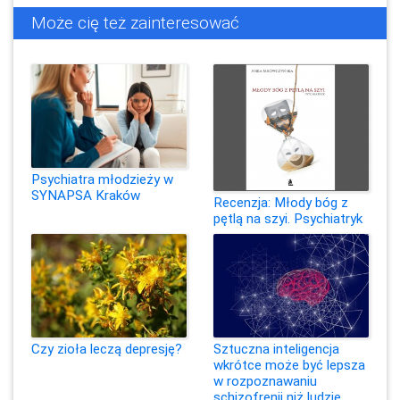
Może cię też zainteresować
Psychiatra młodzieży w
SYNAPSA Kraków
Recenzja: Młody bóg z
pętlą na szyi. Psychiatryk
Czy zioła leczą depresję?
Sztuczna inteligencja
wkrótce może być lepsza
w rozpoznawaniu
schizofrenii niż ludzie