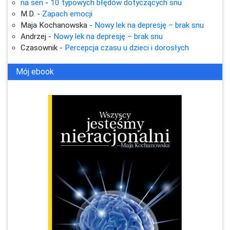
na sen
-
10 typowych błędów dotyczących snu
M.D.
-
Zapach emocji
Maja Kochanowska
-
Nowy lek na depresję – brak snu
Andrzej
-
Nowy lek na depresję – brak snu
Czasownik
-
Percepcja czasu u dzieci i dorosłych
Mój ebook