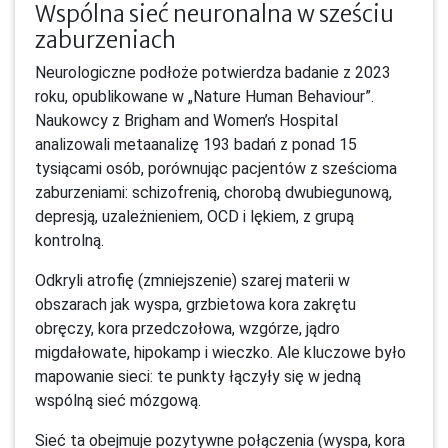
Wspólna sieć neuronalna w sześciu
zaburzeniach
Neurologiczne podłoże potwierdza badanie z 2023
roku, opublikowane w „Nature Human Behaviour”.
Naukowcy z Brigham and Women’s Hospital
analizowali metaanalizę 193 badań z ponad 15
tysiącami osób, porównując pacjentów z sześcioma
zaburzeniami: schizofrenią, chorobą dwubiegunową,
depresją, uzależnieniem, OCD i lękiem, z grupą
kontrolną.
Odkryli atrofię (zmniejszenie) szarej materii w
obszarach jak wyspa, grzbietowa kora zakrętu
obręczy, kora przedczołowa, wzgórze, jądro
migdałowate, hipokamp i wieczko. Ale kluczowe było
mapowanie sieci: te punkty łączyły się w jedną
wspólną sieć mózgową.
Sieć ta obejmuje pozytywne połączenia (wyspa, kora