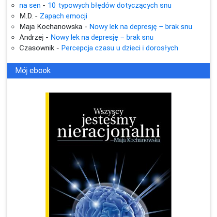
na sen
-
10 typowych błędów dotyczących snu
M.D.
-
Zapach emocji
Maja Kochanowska
-
Nowy lek na depresję – brak snu
Andrzej
-
Nowy lek na depresję – brak snu
Czasownik
-
Percepcja czasu u dzieci i dorosłych
Mój ebook